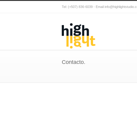
Tel: (+507) 836-6039 - Email info@highlightstudio.
Contacto.