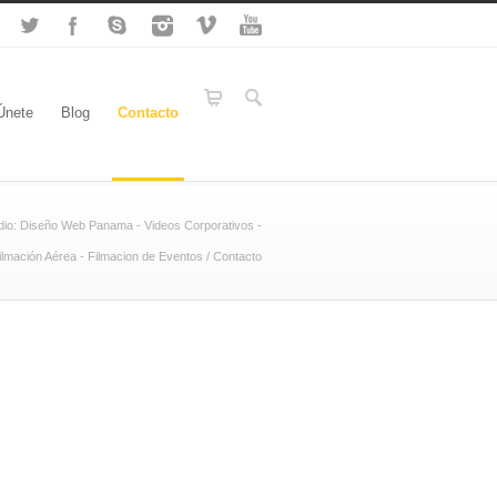
Únete
Blog
Contacto
udio: Diseño Web Panama - Videos Corporativos -
ilmación Aérea - Filmacion de Eventos
/
Contacto