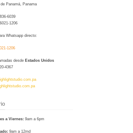
 de Panamá, Panama
 836-6039
 6021-1206
ara Whatsapp directo:
021-1206
lamadas desde
Estados Unidos
720-4367
ighlightstudio.com.pa
ghlightstudio.com.pa
io
es a Viernes:
9am a 6pm
ado:
9am a 12md