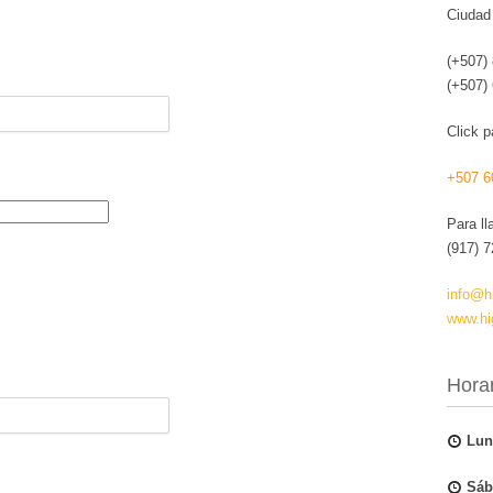
Ciudad
(+507)
(+507)
Click p
+507 6
Para l
(917) 
info@h
www.hi
Horar
Lun
Sáb